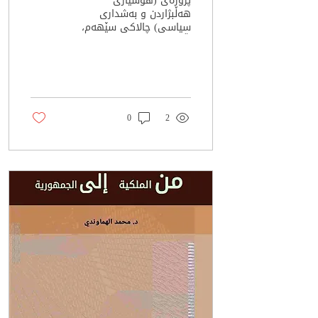
پرۆژەی (هۆشیاری
هەڵبژاردن و بەشداری
سیاسی) چالاکی سێهەم،
بڵاوکردنەوەی(سپۆت) تایبەت
بە هەڵبژاردنی پەرلەمانی
هەرێمی کوردستان بۆ ساڵی
٢٠٢٤....
0
2