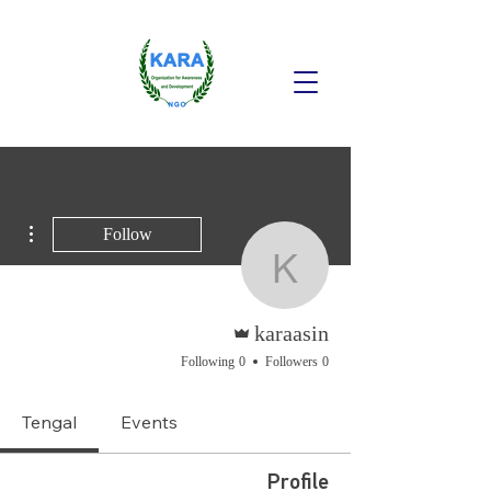
ions
Follow
karaasin
Admin
karaasin
0 Following
0 Followers
Tengal
Events
Profile