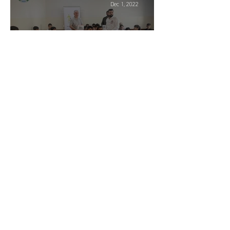
Dec 1, 2022
وشیارکردنەوە لە بوارى پەروەردە،
زامنى ئایندەیەکى گەشە
Oct 31, 2015
مەترسییەکانى ىسۆشیال میدیا و
لێکەوتەکانی لەسەر کيژان و ژنان