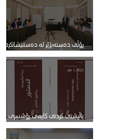
رۆڵی دەستەبژێر لە دەستنیشانکردنى
گرفتەکانی سیستەمى حوکمرانی
Jan 1, 2023
پاڵپشتى کردنى کایەى رۆشنبیرى
ئەرکە