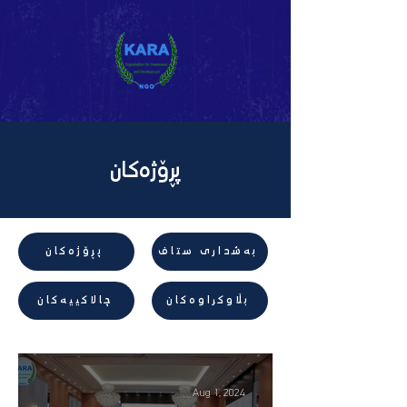
پڕۆژەکان
بەشداری ستاف
پڕۆژەکان
بڵاوکراوەکان
چالاکییەکان
Aug 1, 2024