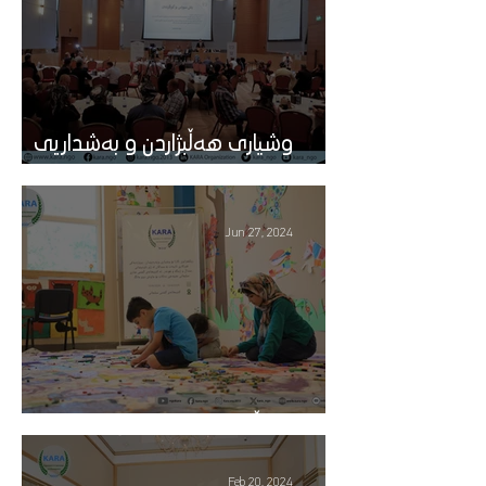
وشيارى هه‌ڵبژاردن و به‌شداريى
سياسى
Jun 27, 2024
منداڵ و ژینگە و هونەر
Feb 20, 2024