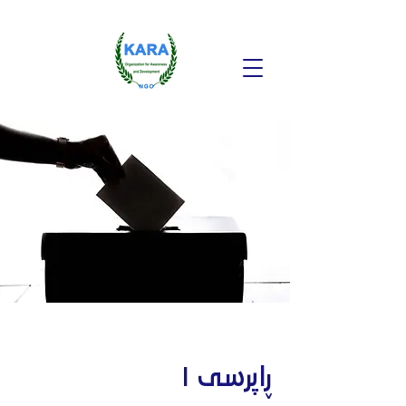
ڕاپرسى ١