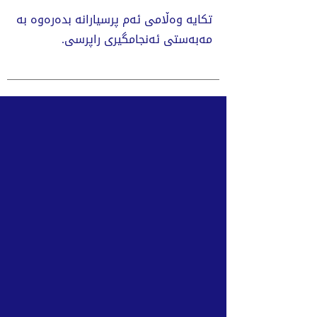
تکایە وەڵامى ئەم پرسیارانە بدەرەوە بە
مەبەستى ئەنجامگیرى راپرسی.