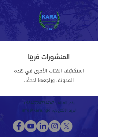
المنشورات قريبًا
استكشِف الفئات الأخرى في هذه
المدونة، وراجعها لاحقًا.
رقم الهاتف:
9647724774747
+
البريد الالكتروني:
info@kara.ngo