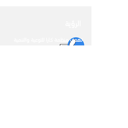
الرؤية
تهدف منظمة كارا للتوعية والتنمية
إلى بناء مجتمع مدني حديث لجميع
مكونات المجتمع بغض النظر عن
الجنس والعرق والدين والعقيدة، وفق
معايير وأسس الوعي والتنمية
المستدامة.
سيرة المنظمة (
2013- 2024)