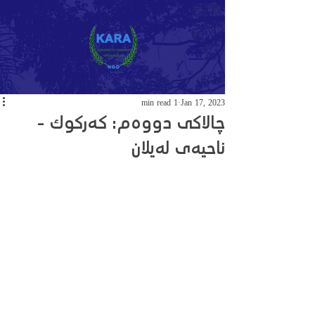
1 min read
Jan 17, 2023
چالاکى دووەم: کەرکوك -
ناحیەی لەیلان