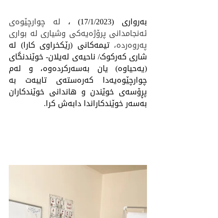
بەرواری (17/1/2023) ، 
لە چوارچێوەی 
ئەنجامدانى پرۆژەیەکى وشیارى لە بوارى 
پەروەردە، 
تیمەکانی (رێکخراوی کارا) لە 
شاری کەرکوک/ ناحیەى لەیلان- خوێندنگاى 
(یەحیاوە) یان بەسەرکردەوە، و لەم 
چوارچێوەیەدا کەرەستەی تایبەت بە 
پڕۆسەی خوێندن و هاندانى خوێندکاران 
بەسەر خوێندکاراندا دابەش کرا.