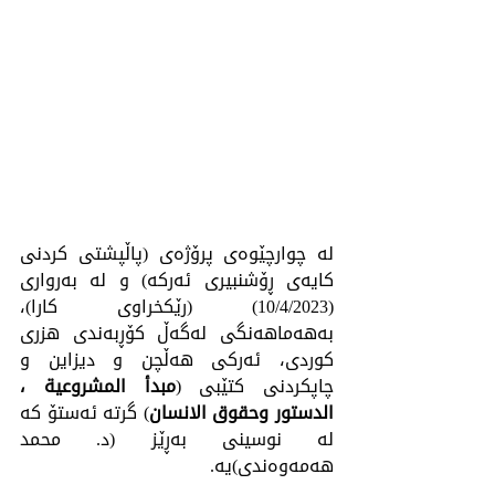
لە چوارچێوەى پرۆژەى (پاڵپشتی کردنی 
کایەی ڕۆشنبیری ئەرکە) و لە بەروارى 
(10/4/2023) (رێکخراوی کارا)، 
بەهەماهەنگى لەگەڵ کۆڕبەندى هزرى 
کوردى، ئەرکی هەڵچن و دیزاين و 
چاپكردنى کتێبی (
مبدأ المشروعية ، 
الدستور وحقوق الانسان
) گرتە ئەستۆ کە 
لە نوسینی بەڕێز (د. محمد 
هەمەوەندی)یە.