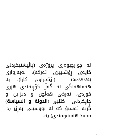
لە چوارچیوەرى پرۆژەى (پاڵپشتیکردنی 
کایەی ڕۆشنبیری ئەرکە)، لەبەروارى 
(6/3/2024) ، (رێکخراوی کارا)، بە 
هەماهەنگى لە گەڵ کۆڕبەندى هزرى 
کوردى، ئەرکی هەڵچن و دیزاين و 
چاپكردنى  کتێبی (
الدولة و السياسة) 
گرتە ئەستۆ کە لە نووسینی بەڕێز (د. 
محمد هەمەوەندی) یە.