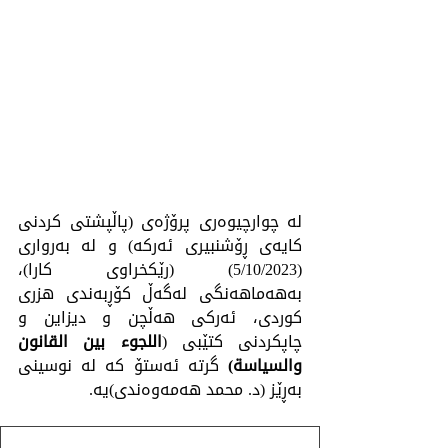
لە چوارچیوەرى پرۆژەى (پاڵپشتی کردنی 
کایەی ڕۆشنبیری ئەرکە) و لە بەروارى 
(5/10/2023) (رێکخراوی کارا)، 
بەهەماهەنگى لەگەڵ کۆڕبەندى هزرى 
کوردى، ئەرکی هەڵچن و دیزاين و 
چاپكردنى کتێبی (
اللجوء بين القانون 
والسياسة)
 گرتە ئەستۆ کە لە نوسینی 
بەڕێز (د. محمد هەمەوەندی)یە.