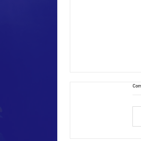
Co
ری خۆپاراستن