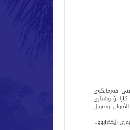
لە رێکەوتی ٣١/١/٢٠٢٥ لە شاری سلێمانی ـ هۆتێل رەمادا، ولەسەر بانگهێشتی فەرمانگەی 
ڕێکخراوە ناحکومییەکانی عێراق و بە هاوکاری دەزگای لوتکە،نوێنەری رێکخراوی کارا بۆ وشیاری 
وپەرەپێدان بەشداری کرد لە ۆورکشۆپێک لەژێر ناونیشانی  ‎(مكافحة غسيل الأموال وتمويل 