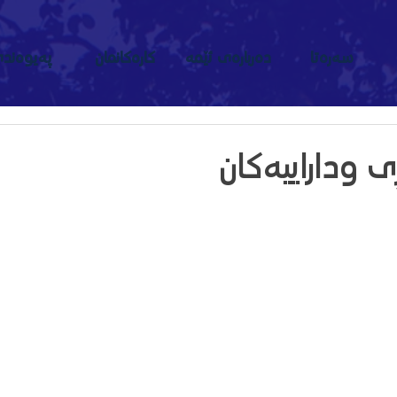
سەرەتا
دەربارەى ئێمە
کارەکانمان
پەیوەند
ڕی وداراییەکان