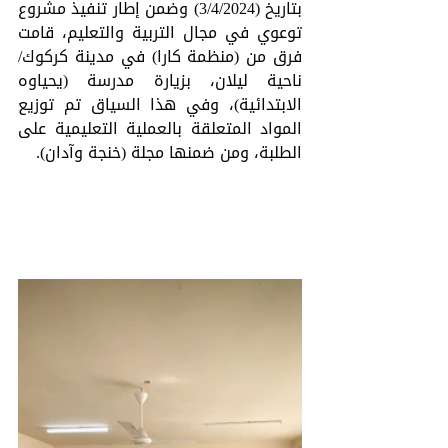
بتاريخ (3/4/2024) وضمن إطار تنفيذ مشروع 
توعوي في مجال التربية والتعليم، قامت 
فرق من (منظمة كارا) في مدينة كركوك/ 
ناحية ليلان، بزيارة مدرسة (يحياوه 
الابتدائية)، وفي هذا السياق تم توزيع 
المواد المتعلقة بالعملية التعليمية على 
الطلبة، ومن ضمنها مجلة (خنجة وآدان).